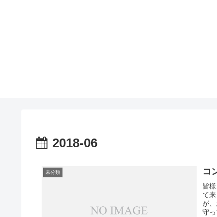
2018-06
コ
未分類
皆様
て来
が、
守っ