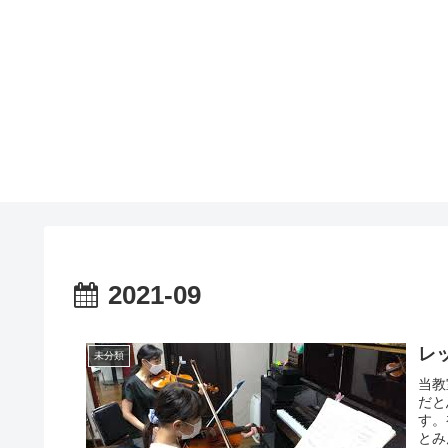
2021-09
レ
未分類
当教
だと
す。
とみ