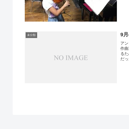
9
未分類
アン
作曲
るた
だっ