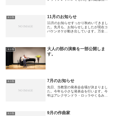
レッスンが行えましたので今後も希望
者、体調不良や台風などの時に活用して
いきたいと考えています。とは言え今週
は久しぶりに生徒さんの元気...
11月のお知らせ
未分類
11月のお知らせすっかり秋めいてきまし
た。先月も、お知らせしましたが現在コ
バケンオケが動き出しています。万全の
体制のもとチケットは市松模様(鬼滅の刃
の炭治郎の着物柄)での販売と赤字覚悟の
お知らせを受けています。お時間ある方
は、ご検討いただけ...
大人の部の演奏を一部公開しま
未分類
す。
7月のお知らせ
未分類
先日、当教室の発表会会場が決まりまし
た。今年も小さな発表会を行います。今
年はアレクサンドラ・ロッラやくるみ割
り人形、動物の謝肉祭などの合奏ができ
らた良いなと考えています。休会中の皆
様も、ご興味あれば、ご連絡お待ちして
います。
9月の作曲家
未分類