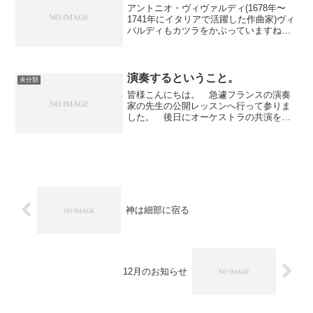
アントニオ・ヴィヴァルディ(1678年〜
1741年にイタリアで活躍した作曲家)ヴィ
バルディもカツラをかぶっていますね。
15歳に聖職者になるため髪の毛を剃って
います。色々な資料に「ヴィヴァルディ
は赤毛だったから赤毛の司祭と呼ばれ
た」と有るので...
演奏するということ。
未分類
皆様こんにちは。 急遽フランスの演奏
家の先生の公開レッスンへ行って参りま
した。 後日にオーケストラの共演を控
えたSさんの公開レッスンを聴講するのは
以前の室内楽レッスンから２回目で
す。 １度目は、まだ高校生だったよう
な。。その時すでにオイスト...
神は細部に宿る
12月のお知らせ